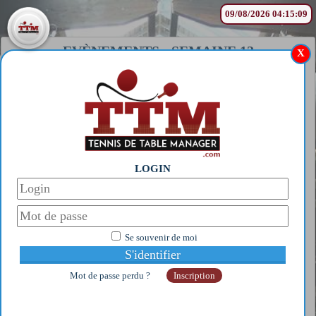
09/08/2026 04:15:09
EVÈNEMENTS
-
SEMAINE 12
X
CHAMPIONNATS DU
MONDE PAR EQUIPE
(MUNICH)
?
Voir uniquement mes joueurs
LOGIN
Se souvenir de moi
Mot de passe perdu ?
Inscription