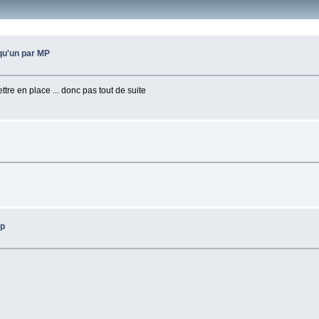
lqu'un par MP
ettre en place ... donc pas tout de suite
up