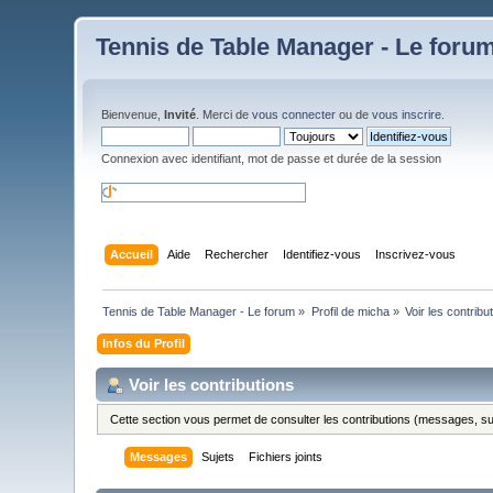
Tennis de Table Manager - Le foru
Bienvenue,
Invité
. Merci de
vous connecter
ou de
vous inscrire
.
Connexion avec identifiant, mot de passe et durée de la session
Accueil
Aide
Rechercher
Identifiez-vous
Inscrivez-vous
Tennis de Table Manager - Le forum
»
Profil de micha
»
Voir les contribu
Infos du Profil
Voir les contributions
Cette section vous permet de consulter les contributions (messages, suje
Messages
Sujets
Fichiers joints