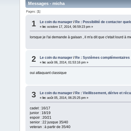
Messages - micha
Pages: [
1
]
1
Le coin du manager
/
Re : Possibilité de contacter que
«
le:
octobre 17, 2014, 06:59:23 pm »
lorsque je l'ai demande à galaan , il m'a dit que c'etait lourd à m
2
Le coin du manager
/
Re : Systèmes complémentaires
«
le:
août 06, 2014, 01:53:16 pm »
oui attaquant classique
3
Le coin du manager
/
Re : Vieillissement, dérive et réc
«
le:
août 05, 2014, 06:25:25 pm »
cadet : 16/17
junior : 18/19
espoir : 20/21
senior : 22 jusque 35/40
veteran : à partir de 35/40