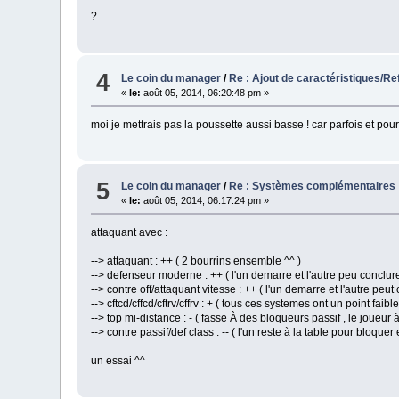
?
4
Le coin du manager
/
Re : Ajout de caractéristiques/R
«
le:
août 05, 2014, 06:20:48 pm »
moi je mettrais pas la poussette aussi basse ! car parfois et pour 
5
Le coin du manager
/
Re : Systèmes complémentaires
«
le:
août 05, 2014, 06:17:24 pm »
attaquant avec :
--> attaquant : ++ ( 2 bourrins ensemble ^^ )
--> defenseur moderne : ++ ( l'un demarre et l'autre peu conclure 
--> contre off/attaquant vitesse : ++ ( l'un demarre et l'autre peut 
--> cftcd/cffcd/cftrv/cffrv : + ( tous ces systemes ont un point faibl
--> top mi-distance : - ( fasse À des bloqueurs passif , le joueur
--> contre passif/def class : -- ( l'un reste à la table pour bloquer 
un essai ^^