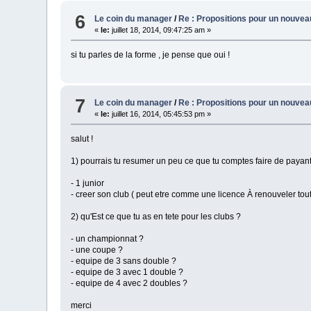
6
Le coin du manager
/
Re : Propositions pour un nouvea
«
le:
juillet 18, 2014, 09:47:25 am »
si tu parles de la forme , je pense que oui !
7
Le coin du manager
/
Re : Propositions pour un nouvea
«
le:
juillet 16, 2014, 05:45:53 pm »
salut !
1) pourrais tu resumer un peu ce que tu comptes faire de payan
- 1 junior
- creer son club ( peut etre comme une licence À renouveler tout
2) qu'Est ce que tu as en tete pour les clubs ?
- un championnat ?
- une coupe ?
- equipe de 3 sans double ?
- equipe de 3 avec 1 double ?
- equipe de 4 avec 2 doubles ?
merci