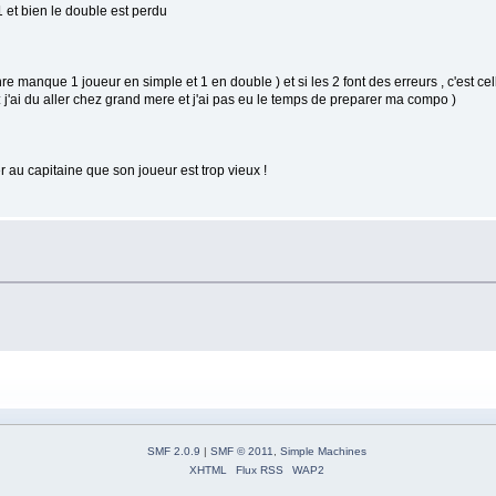
1 et bien le double est perdu
re manque 1 joueur en simple et 1 en double ) et si les 2 font des erreurs , c'est ce
 : j'ai du aller chez grand mere et j'ai pas eu le temps de preparer ma compo )
r au capitaine que son joueur est trop vieux !
SMF 2.0.9
|
SMF © 2011
,
Simple Machines
XHTML
Flux RSS
WAP2