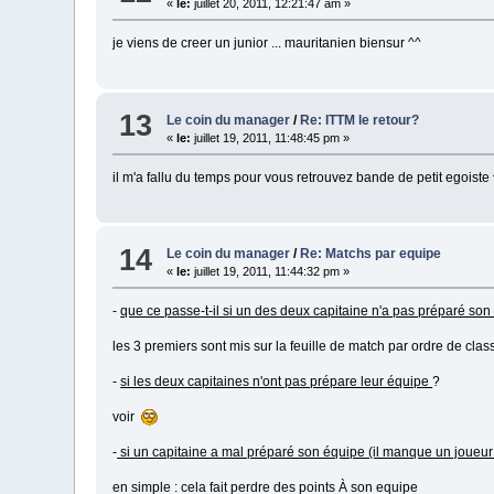
«
le:
juillet 20, 2011, 12:21:47 am »
je viens de creer un junior ... mauritanien biensur ^^
13
Le coin du manager
/
Re: ITTM le retour?
«
le:
juillet 19, 2011, 11:48:45 pm »
il m'a fallu du temps pour vous retrouvez bande de petit egois
14
Le coin du manager
/
Re: Matchs par equipe
«
le:
juillet 19, 2011, 11:44:32 pm »
-
que ce passe-t-il si un des deux capitaine n'a pas préparé so
les 3 premiers sont mis sur la feuille de match par ordre de clas
-
si les deux capitaines n'ont pas prépare leur équipe
?
voir
-
si un capitaine a mal préparé son équipe (il manque un joueur
en simple : cela fait perdre des points À son equipe