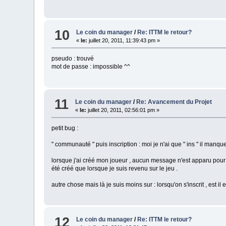
10
Le coin du manager
/
Re: ITTM le retour?
«
le:
juillet 20, 2011, 11:39:43 pm »
pseudo : trouvé
mot de passe : impossible ^^
11
Le coin du manager
/
Re: Avancement du Projet
«
le:
juillet 20, 2011, 02:56:01 pm »
petit bug :
" communauté " puis inscription : moi je n'ai que " ins " il manque
lorsque j'ai créé mon joueur , aucun message n'est apparu pour 
été créé que lorsque je suis revenu sur le jeu .
autre chose mais là je suis moins sur : lorsqu'on s'inscrit , est i
12
Le coin du manager
/
Re: ITTM le retour?