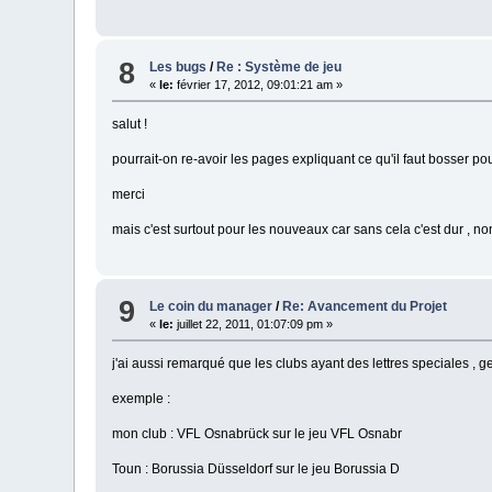
8
Les bugs
/
Re : Système de jeu
«
le:
février 17, 2012, 09:01:21 am »
salut !
pourrait-on re-avoir les pages expliquant ce qu'il faut bosser p
merci
mais c'est surtout pour les nouveaux car sans cela c'est dur , no
9
Le coin du manager
/
Re: Avancement du Projet
«
le:
juillet 22, 2011, 01:07:09 pm »
j'ai aussi remarqué que les clubs ayant des lettres speciales , ge
exemple :
mon club : VFL Osnabrück sur le jeu VFL Osnabr
Toun : Borussia Düsseldorf sur le jeu Borussia D