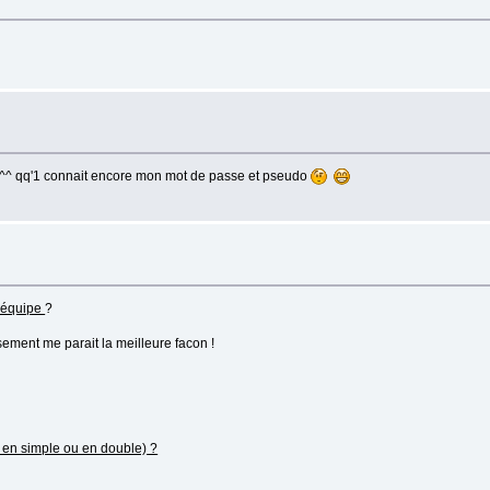
te ^^ qq'1 connait encore mon mot de passe et pseudo
n équipe
?
sement me parait la meilleure facon !
 en simple ou en double) ?