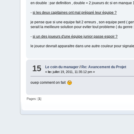
en double : par definition , double = 2 joueurs dc si en manque 
-
si les deux capitaines ont mal préparé leur équipe ?
je pense que si une equipe fait 2 erreurs , son equipe perd ( gen
serait la meilleure solution pour eviter tout probleme ( du genre
-
si un des joueurs d'une équipe junior passe espoir ?
le joueur devrait apparaitre dans une autre couleur pour signale
15
Le coin du manager
/
Re: Avancement du Projet
«
le:
juillet 19, 2011, 11:35:12 pm »
ouep comment on fait
Pages: [
1
]