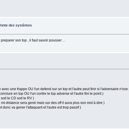
efonte des systèmes
preparer son top , il faut savoir pousser ...
avec une frappe OU l'un defend sur un top et l'autre peut finir si l'adversaire n'ose
conclure en top OU l'un contre le top adverse et l'autre fini le point )
e soit le CD soit le RV )
 à mi-distance sera gené mais sur des off il aura plus son mot à dire )
et donc va gener l'attaquant et l'autre est trop passif )