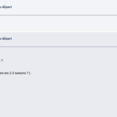
u départ
u départ
t ?
es les 2-3 saisons ? )