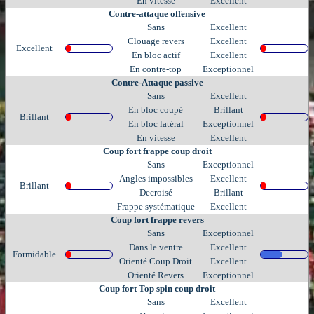
En vitesse
Excellent
Contre-attaque offensive
Sans
Excellent
Clouage revers
Excellent
Excellent
En bloc actif
Excellent
En contre-top
Exceptionnel
Contre-Attaque passive
Sans
Excellent
En bloc coupé
Brillant
Brillant
En bloc latéral
Exceptionnel
En vitesse
Excellent
Coup fort frappe coup droit
Sans
Exceptionnel
Angles impossibles
Excellent
Brillant
Decroisé
Brillant
Frappe systématique
Excellent
Coup fort frappe revers
Sans
Exceptionnel
Dans le ventre
Excellent
Formidable
Orienté Coup Droit
Excellent
Orienté Revers
Exceptionnel
Coup fort Top spin coup droit
Sans
Excellent