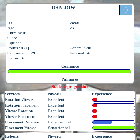
BAN JOW
ID:
24580
Age:
23
Entraîneur:
Club:
Equipe:
Points :
0 (0)
Général :
200
Continental :
29
National :
4
Espoir :
4
Confiance
Palmarès
Stade de progression
Services
Niveau
Expérience
Rotation
Vitesse
Excellent
Rotation
Placement
Excellent
Vitesse
Rotation
Excellent
Vitesse
Placement
Excellent
Placement
Rotation
Exceptionnel
Placement
Vitesse
Sensationnel
Retours
Niveau
Expérience