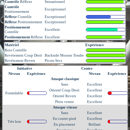
Contrôle
Réflexe
Sensationnel
Contrôle
Exceptionnel
Positionnement
Réflexe
Contrôle
Exceptionnel
Réflexe
Positionnement
Exceptionnel
Positionnement
Excellent
Contrôle
Positionnement
Réflexe
Excellent
Matériel
Expérience
Bois Contrôle
Revètement Coup Droit
Backside Mousse Tendre
Revètement Revers
Picots Secs
Initiative
Contre
Niveau
Expérience
Niveau
Expérience
Attaque classique
Sans
Excellent
Orienté Coup Droit
Excellent
Formidable
Orienté Revers
Excellent
Plein ventre
Excellent
Attaque vitesse
Sans
Excellent
En contre-pied
Excellent
Très bon
En placement
Brillant