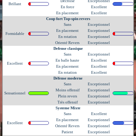
Decroise
Exceptionnel
Brillant
En force
Excellent
En placement
Excellent
Coup fort Top-spin revers
Sans
Exceptionnel
En placement
Exceptionnel
Formidable
En rotation
Exceptionnel
Orienté Revers
Exceptionnel
Defense classique
Sans
Exceptionnel
En balle haute
Excellent
Excellent
En placement
Excellent
En rotation
Excellent
Défense moderne
Sans
Exceptionnel
Moins offensif
Exceptionnel
Sensationnel
Plein revers
Exceptionnel
Très offensif
Exceptionnel
Systeme Mixte
Sans
Excellent
En placement
Exceptionnel
Excellent
Orienté Revers
Exceptionnel
Patient
Exceptionnel