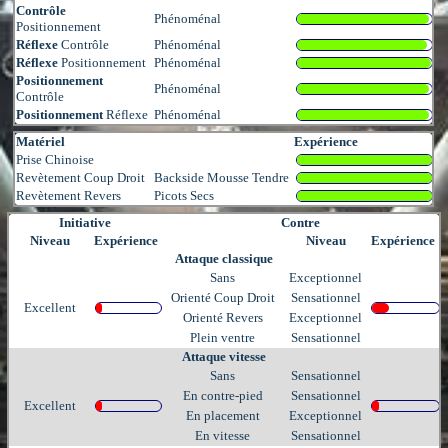
Contrôle
Phénoménal
Positionnement
Réflexe
Contrôle
Phénoménal
Réflexe
Positionnement
Phénoménal
Positionnement
Phénoménal
Contrôle
Positionnement
Réflexe
Phénoménal
Matériel
Expérience
Prise Chinoise
Revètement Coup Droit
Backside Mousse Tendre
Revètement Revers
Picots Secs
Initiative
Contre
Niveau
Expérience
Niveau
Expérience
Attaque classique
Sans
Exceptionnel
Orienté Coup Droit
Sensationnel
Excellent
Orienté Revers
Exceptionnel
Plein ventre
Sensationnel
Attaque vitesse
Sans
Sensationnel
En contre-pied
Sensationnel
Excellent
En placement
Exceptionnel
En vitesse
Sensationnel