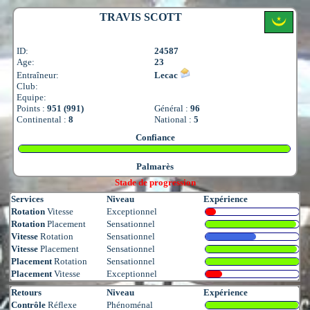
TRAVIS SCOTT
ID:
24587
Age:
23
Entraîneur:
Lecac
Club:
Equipe:
Points :
951 (991)
Général :
96
Continental :
8
National :
5
Confiance
Palmarès
Stade de progression
Services
Niveau
Expérience
Rotation
Vitesse
Exceptionnel
Rotation
Placement
Sensationnel
Vitesse
Rotation
Sensationnel
Vitesse
Placement
Sensationnel
Placement
Rotation
Sensationnel
Placement
Vitesse
Exceptionnel
Retours
Niveau
Expérience
Contrôle
Réflexe
Phénoménal