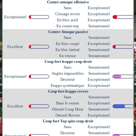
Contre-attaque offensive
Sans
Exceptionnel
Clouage revers
Exceptionnel
Exceptionnel
En bloc actif
Exceptionnel
En contre-top
Sensationnel
Contre-Attaque passive
Sans
Sensationnel
En bloc coupé
Exceptionnel
Excellent
En bloc latéral
Sensationnel
En vitesse
Sensationnel
Coup fort frappe coup droit
Sans
Sensationnel
Angles impossibles
Sensationnel
Exceptionnel
Decroisé
Exceptionnel
Frappe systématique
Exceptionnel
Coup fort frappe revers
Sans
Sensationnel
Dans le ventre
Exceptionnel
Excellent
Orienté Coup Droit
Sensationnel
Orienté Revers
Exceptionnel
Coup fort Top spin coup droit
Sans
Exceptionnel
Decroise
Sensationnel
Sensationnel