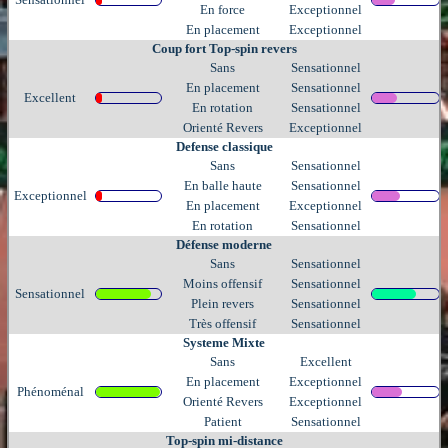
En force
Exceptionnel
En placement
Exceptionnel
Coup fort Top-spin revers
Sans
Sensationnel
En placement
Sensationnel
Excellent
En rotation
Sensationnel
Orienté Revers
Exceptionnel
Defense classique
Sans
Sensationnel
En balle haute
Sensationnel
Exceptionnel
En placement
Exceptionnel
En rotation
Sensationnel
Défense moderne
Sans
Sensationnel
Moins offensif
Sensationnel
Sensationnel
Plein revers
Sensationnel
Très offensif
Sensationnel
Systeme Mixte
Sans
Excellent
En placement
Exceptionnel
Phénoménal
Orienté Revers
Exceptionnel
Patient
Sensationnel
Top-spin mi-distance