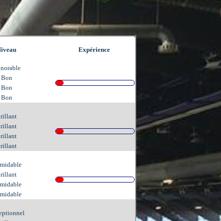
iveau
Expérience
norable
Bon
Bon
Bon
rillant
rillant
rillant
rillant
rmidable
rillant
rmidable
rmidable
eptionnel