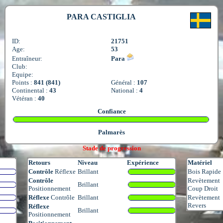
PARA CASTIGLIA
ID:
21751
Age:
53
Entraîneur:
Para
Club:
Equipe:
Points :
841 (841)
Général :
107
Continental :
43
National :
4
Vétéran :
40
Confiance
Palmarès
Stade de progression
Retours
Niveau
Expérience
Matériel
Contrôle
Réflexe
Brillant
Bois Rapide
Contrôle
Revètement
Brillant
Positionnement
Coup Droit
Réflexe
Contrôle
Brillant
Revètement
Revers
Réflexe
Brillant
Positionnement