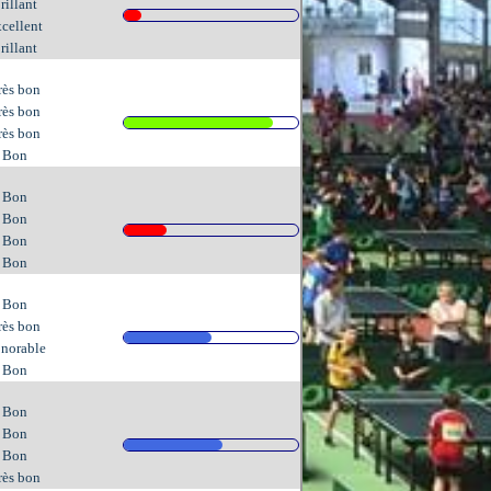
rillant
cellent
rillant
rès bon
rès bon
rès bon
Bon
Bon
Bon
Bon
Bon
Bon
rès bon
norable
Bon
Bon
Bon
Bon
rès bon