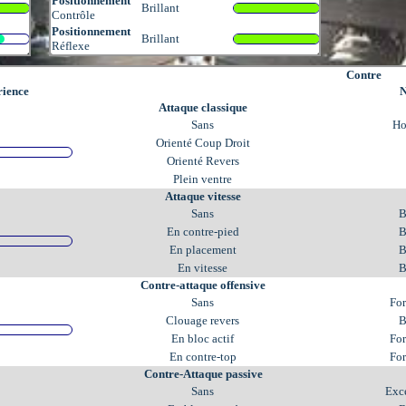
Positionnement
Brillant
Contrôle
Positionnement
Brillant
Réflexe
Contre
ience
N
Attaque classique
Sans
Ho
Orienté Coup Droit
Orienté Revers
Plein ventre
Attaque vitesse
Sans
B
En contre-pied
B
En placement
B
En vitesse
B
Contre-attaque offensive
Sans
Fo
Clouage revers
B
En bloc actif
Fo
En contre-top
Fo
Contre-Attaque passive
Sans
Exc