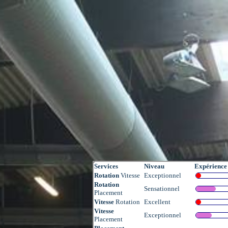
Services
Niveau
Expérience
Rotation
Vitesse
Exceptionnel
Rotation
Sensationnel
Placement
Vitesse
Rotation
Excellent
Vitesse
Exceptionnel
Placement