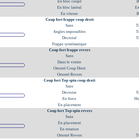
En bloc coupé
B
En bloc latéral
Ex
En vitesse
B
Coup fort frappe coup droit
Sans
T
Angles impossibles
T
Decroisé
T
Frappe systématique
Coup fort frappe revers
Sans
Dans le ventre
Orienté Coup Droit
Orienté Revers
Coup fort Top spin coup droit
Sans
Decroise
T
En force
Ho
En placement
Coup fort Top-spin revers
Sans
En placement
En rotation
Orienté Revers
T