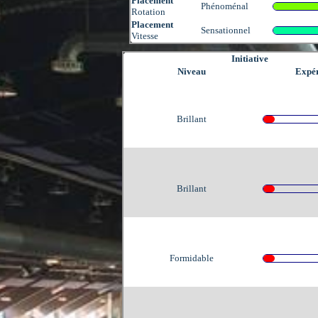
Placement
Phénoménal
Rotation
Placement
Sensationnel
Vitesse
Initiative
Niveau
Expér
Brillant
Brillant
Formidable