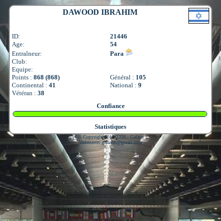
DAWOOD IBRAHIM
ID:
21446
Age:
54
Entraîneur:
Para
Club:
Equipe:
Points :
868 (868)
Général :
105
Continental :
41
National :
9
Vétéran :
38
Confiance
Statistiques
© Copyright 2014-2026 - Galaan
Webmaster:
galaanb@gmail.com